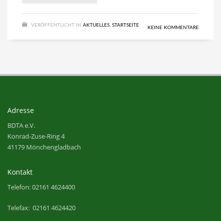
VERÖFFENTLICHT IN
AKTUELLES
,
STARTSEITE
KEINE KOMMENTARE
Adresse
BDTA e.V.
Konrad-Zuse-Ring 4
41179 Mönchengladbach
Kontakt
Telefon: 02161 4624400
Telefax: 02161 4624420