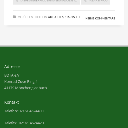
TABAKSTEUERMODERNISIERUNGSGESETZ
TABAKSTMOG
VERÖFFENTLICHT IN
AKTUELLES
,
STARTSEITE
KEINE KOMMENTARE
Adresse
BDTA e.V.
Konrad-Zuse-Ring 4
41179 Mönchengladbach
Kontakt
Telefon: 02161 4624400
Telefax: 02161 4624420